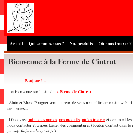
Accueil
Qui sommes-nous ?
Nos produits
Où nous trouver ?
Bienvenue à la Ferme de Cintrat
Bonjour !...
la Ferme de Cintrat
...et bienvenue sur le site de
.
Alain et Marie Pougner sont heureux de vous accueillir sur ce site web, d
ses formes...
Découvrez
qui nous sommes
,
nos produits
,
où les trouver
et comment les
nous contacter et à nous laisser des commentaires (bouton Contact dans le
marie(a)lafermedecintrat.fr
).